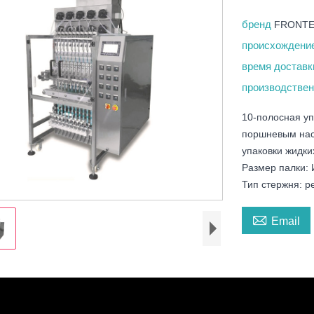
бренд
FRONT
происхождени
время достав
производствен
10-полосная уп
поршневым насо
упаковки жидки
Размер палки:
Тип стержня: р

Email