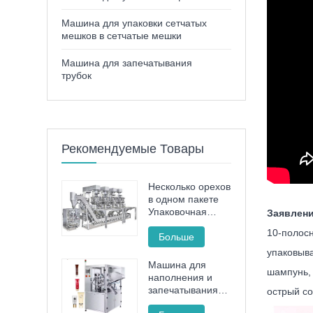
Машина для упаковки сетчатых
мешков в сетчатые мешки
Машина для запечатывания
трубок
Рекомендуемые Товары
Несколько орехов
в одном пакете
Упаковочная
Заявлен
машина
10-полосн
Больше
упаковыва
Машина для
шампунь, 
наполнения и
запечатывания
острый с
тюбиков с зубной