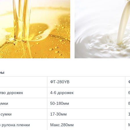
ры
ФТ-280YB
тво дорожек
4-6 дорожек
умки
50-180мм
 сумки
17-30мм
 рулона пленки
Макс.280мм