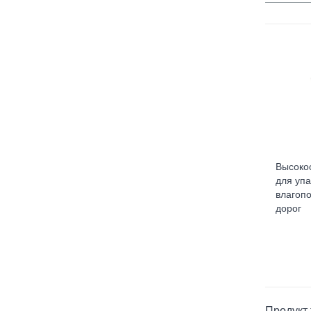
Высоко
для упа
влагоп
дорог
Продукт 