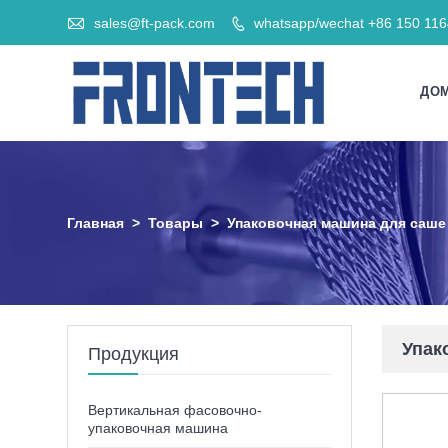

sales@ft-pack.com
whatsapp/wechat +86 150 11

ДО
Главная
>
Товары
>
Упаковочная машина для саше
Упак
Продукция
Вертикальная фасовочно-
упаковочная машина