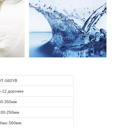
ФТ-560YB
6-12 дорожек
80-350мм
100-250мм
Макс.560мм