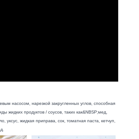
евым насосом, нарезкой закругленных углов, способная
иды жидких продуктов / соусов, таких как&NBSP;
мед,
ло, уксус, жидкая приправа, сок, томатная паста, кетчуп,
д.