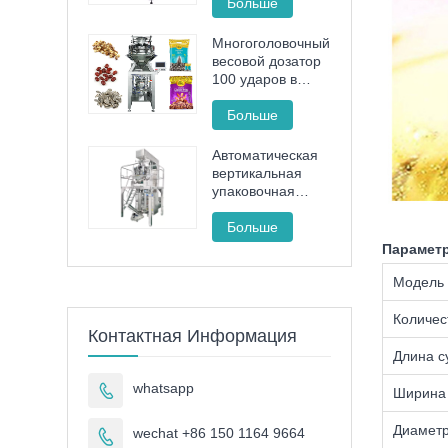
пастой. Машина
Больше
для наполнения
и запечатывания
Многоголовочный
косметических
весовой дозатор
туб.
100 ударов в
минуту,
высокоскоростная
Больше
машина для
упаковки гранул с
Автоматическая
полным
вертикальная
сервоприводом
упаковочная
машина для
макаронных
Больше
изделий с
Парамет
картофелем фри
FT -520
Модель
Количес
Контактная Информация
Длина с
whatsapp

Ширина
Диаметр
wechat +86 150 1164 9664
