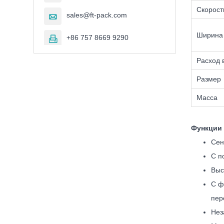
Скорост
sales@ft-pack.com

Ширина
+86 757 8669 9290

Расход 
Размер
Масса
Функции
Сен
С п
Выс
С ф
пер
Нез