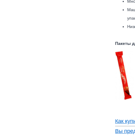
Мно
Маш
упа
Низ
Пакеты д
Как куп
Вы пре