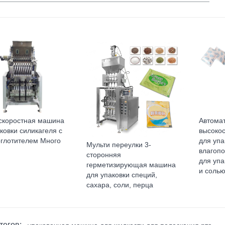
скоростная машина
Автома
ковки силикагеля с
высоко
оглотителем Много
для упа
Мульти переулки 3-
влагоп
сторонняя
для упа
герметизирующая машина
и соль
для упаковки специй,
сахара, соли, перца
тегов: