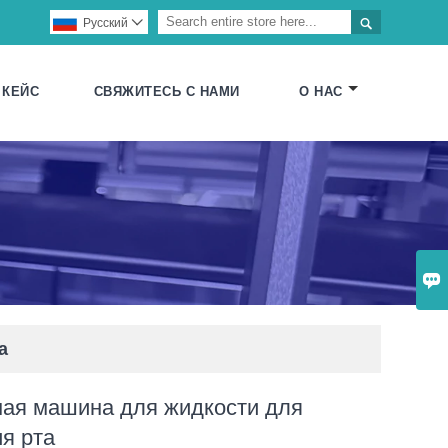

Pусский

КЕЙС
СВЯЖИТЕСЬ С НАМИ
О НАС

а
ная машина для жидкости для
я рта