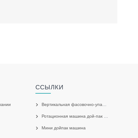
ССЫЛКИ
пании
Вертикальная фасовочно-упаковочная машина
Ротационная машина дой-пак для готовых пакетов
Мини дойпак машина