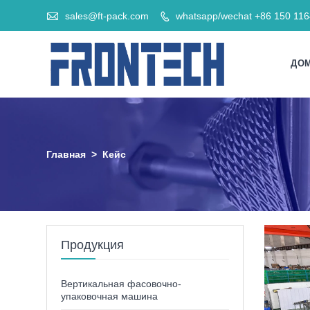

sales@ft-pack.com
whatsapp/wechat +86 150 11

ДО
Главная
>
Кейс
Продукция
Вертикальная фасовочно-
упаковочная машина