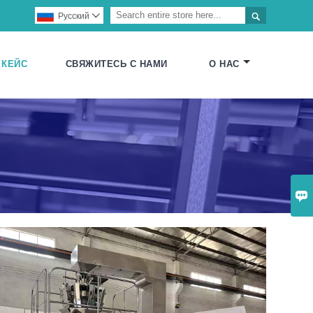

Pусский

КЕЙС
СВЯЖИТЕСЬ С НАМИ
О НАС
