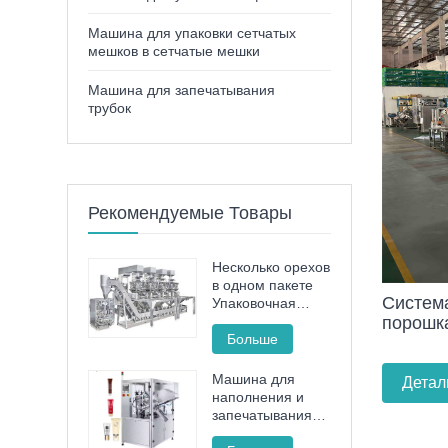
Машина для упаковки сетчатых
мешков в сетчатые мешки
Машина для запечатывания
трубок
Рекомендуемые Товары
Несколько орехов
в одном пакете
Система
Упаковочная
машина
порошк
Больше
Машина для
Детал
наполнения и
запечатывания
тюбиков с зубной