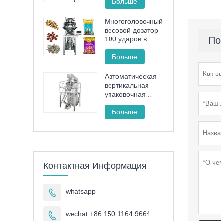
пастой. Машина
Больше
для наполнения
и запечатывания
Многоголовочный
косметических
весовой дозатор
туб.
100 ударов в
По
минуту,
высокоскоростная
Больше
машина для
упаковки гранул с
Автоматическая
полным
вертикальная
сервоприводом
упаковочная
машина для
макаронных
Больше
изделий с
картофелем фри
FT -520
Контактная Информация
whatsapp

wechat +86 150 1164 9664
