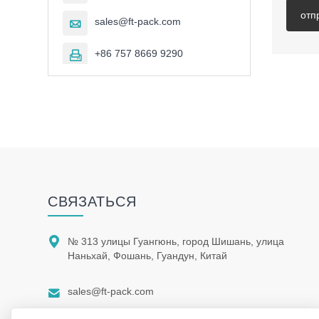
отп
sales@ft-pack.com

+86 757 8669 9290

CВЯЗАТЬСЯ

№ 313 улицы Гуангюнь, город Шишань, улица
Наньхай, Фошань, Гуандун, Китай

sales@ft-pack.com